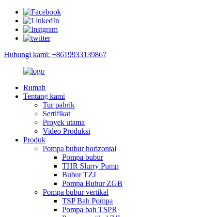
Hubungi kami: +8619933139867
Rumah
Tentang kami
Tur pabrik
Sertifikat
Proyek utama
Video Produksi
Produk
Pompa bubur horizontal
Pompa bubur
THR Slurry Pump
Bubur TZJ
Pompa Bubur ZGB
Pompa bubur vertikal
TSP Bah Pompa
Pompa bah TSPR