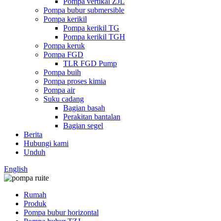
Pompa vertikal ZJL
Pompa bubur submersible
Pompa kerikil
Pompa kerikil TG
Pompa kerikil TGH
Pompa keruk
Pompa FGD
TLR FGD Pump
Pompa buih
Pompa proses kimia
Pompa air
Suku cadang
Bagian basah
Perakitan bantalan
Bagian segel
Berita
Hubungi kami
Unduh
English
Rumah
Produk
Pompa bubur horizontal