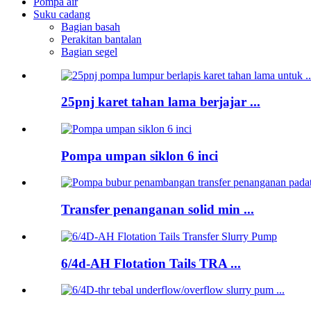
Pompa air
Suku cadang
Bagian basah
Perakitan bantalan
Bagian segel
25pnj karet tahan lama berjajar ...
Pompa umpan siklon 6 inci
Transfer penanganan solid min ...
6/4d-AH Flotation Tails TRA ...