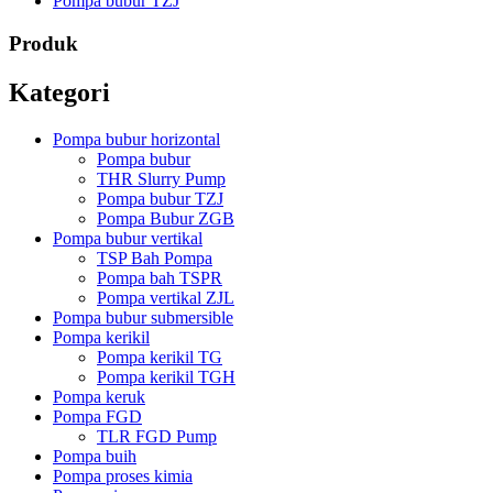
Pompa bubur TZJ
Produk
Kategori
Pompa bubur horizontal
Pompa bubur
THR Slurry Pump
Pompa bubur TZJ
Pompa Bubur ZGB
Pompa bubur vertikal
TSP Bah Pompa
Pompa bah TSPR
Pompa vertikal ZJL
Pompa bubur submersible
Pompa kerikil
Pompa kerikil TG
Pompa kerikil TGH
Pompa keruk
Pompa FGD
TLR FGD Pump
Pompa buih
Pompa proses kimia